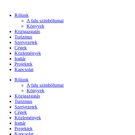
Ugrás
a
Rólunk
tartalomhoz
A falu szimbólumai
Könyvek
Közigazgatás
Turizmus
Szervezetek
Cégek
Közlemények
Irattár
Projektek
Kapcsolat
Rólunk
A falu szimbólumai
Könyvek
Közigazgatás
Turizmus
Szervezetek
Cégek
Közlemények
Irattár
Projektek
Kapcsolat