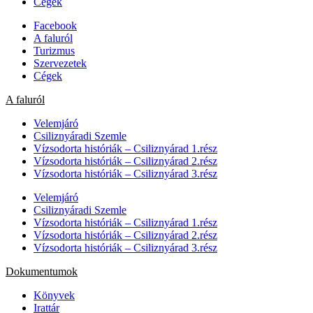
Cégek
Facebook
A faluról
Turizmus
Szervezetek
Cégek
A faluról
Velemjáró
Csiliznyáradi Szemle
Vízsodorta históriák – Csiliznyárad 1.rész
Vízsodorta históriák – Csiliznyárad 2.rész
Vízsodorta históriák – Csiliznyárad 3.rész
Velemjáró
Csiliznyáradi Szemle
Vízsodorta históriák – Csiliznyárad 1.rész
Vízsodorta históriák – Csiliznyárad 2.rész
Vízsodorta históriák – Csiliznyárad 3.rész
Dokumentumok
Könyvek
Irattár