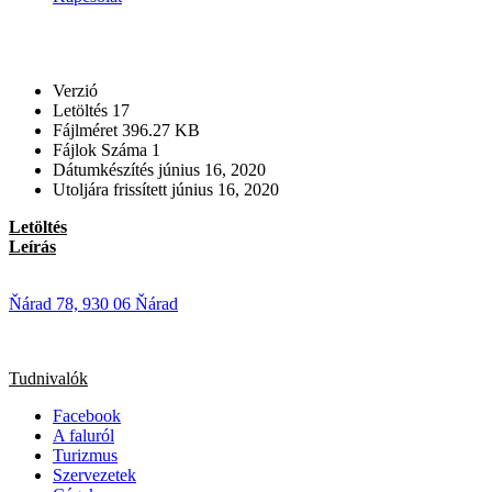
Verzió
Letöltés
17
Fájlméret
396.27 KB
Fájlok Száma
1
Dátumkészítés
június 16, 2020
Utoljára frissített
június 16, 2020
Letöltés
Leírás
Ňárad 78, 930 06 Ňárad
Tudnivalók
Facebook
A faluról
Turizmus
Szervezetek