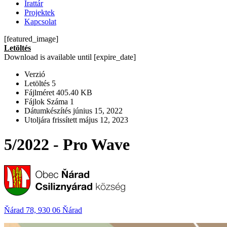
Irattár
Projektek
Kapcsolat
[featured_image]
Letöltés
Download is available until [expire_date]
Verzió
Letöltés
5
Fájlméret
405.40 KB
Fájlok Száma
1
Dátumkészítés
június 15, 2022
Utoljára frissített
május 12, 2023
5/2022 - Pro Wave
Ňárad 78, 930 06 Ňárad