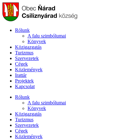
Ugrás
a
tartalomhoz
Rólunk
A falu szimbólumai
Könyvek
Közigazgatás
Turizmus
Szervezetek
Cégek
Közlemények
Irattár
Projektek
Kapcsolat
Rólunk
A falu szimbólumai
Könyvek
Közigazgatás
Turizmus
Szervezetek
Cégek
Közlemények