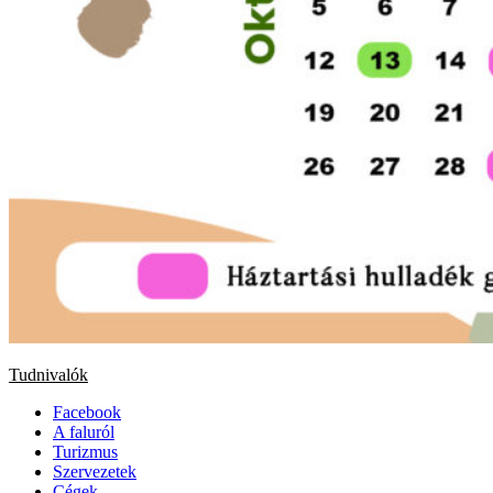
Tudnivalók
Facebook
A faluról
Turizmus
Szervezetek
Cégek