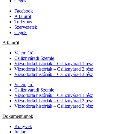
Cégek
Facebook
A faluról
Turizmus
Szervezetek
Cégek
A faluról
Velemjáró
Csiliznyáradi Szemle
Vízsodorta históriák – Csiliznyárad 1.rész
Vízsodorta históriák – Csiliznyárad 2.rész
Vízsodorta históriák – Csiliznyárad 3.rész
Velemjáró
Csiliznyáradi Szemle
Vízsodorta históriák – Csiliznyárad 1.rész
Vízsodorta históriák – Csiliznyárad 2.rész
Vízsodorta históriák – Csiliznyárad 3.rész
Dokumentumok
Könyvek
Irattár