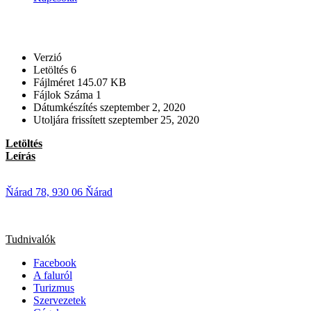
Verzió
Letöltés
6
Fájlméret
145.07 KB
Fájlok Száma
1
Dátumkészítés
szeptember 2, 2020
Utoljára frissített
szeptember 25, 2020
Letöltés
Leírás
Ňárad 78, 930 06 Ňárad
Tudnivalók
Facebook
A faluról
Turizmus
Szervezetek