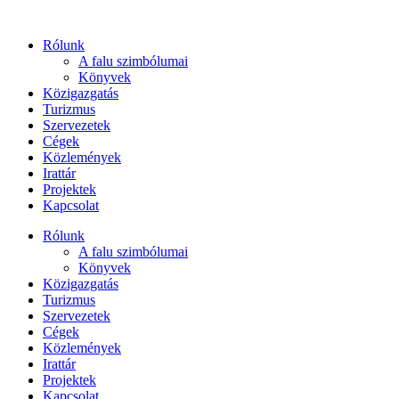
Ugrás
a
Rólunk
tartalomhoz
A falu szimbólumai
Könyvek
Közigazgatás
Turizmus
Szervezetek
Cégek
Közlemények
Irattár
Projektek
Kapcsolat
Rólunk
A falu szimbólumai
Könyvek
Közigazgatás
Turizmus
Szervezetek
Cégek
Közlemények
Irattár
Projektek
Kapcsolat