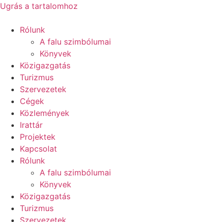
Ugrás a tartalomhoz
Rólunk
A falu szimbólumai
Könyvek
Közigazgatás
Turizmus
Szervezetek
Cégek
Közlemények
Irattár
Projektek
Kapcsolat
Rólunk
A falu szimbólumai
Könyvek
Közigazgatás
Turizmus
Szervezetek