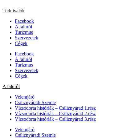
Tudnivalók
Facebook
A faluról
Turizmus
Szervezetek
Cégek
Facebook
A faluról
Turizmus
Szervezetek
Cégek
A faluról
Velemjáró
Csiliznyáradi Szemle
Vízsodorta históriák – Csiliznyárad 1.rész
Vízsodorta históriák – Csiliznyárad 2.rész
Vízsodorta históriák – Csiliznyárad 3.rész
Velemjáró
Csiliznyáradi Szemle