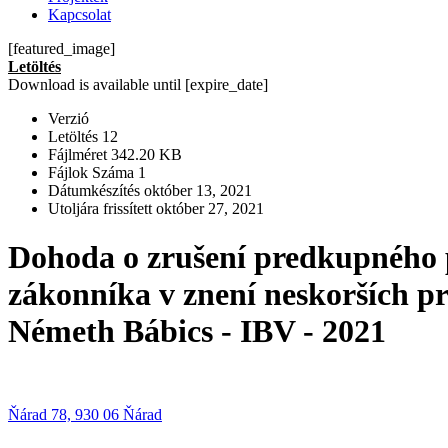
Kapcsolat
[featured_image]
Letöltés
Download is available until [expire_date]
Verzió
Letöltés
12
Fájlméret
342.20 KB
Fájlok Száma
1
Dátumkészítés
október 13, 2021
Utoljára frissített
október 27, 2021
Dohoda o zrušení predkupného 
zákonníka v znení neskorších pr
Németh Bábics - IBV - 2021
Ňárad 78, 930 06 Ňárad