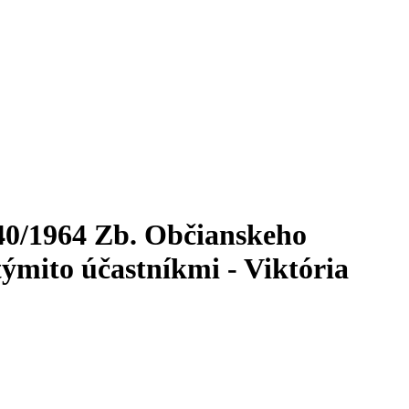
40/1964 Zb. Občianskeho
týmito účastníkmi - Viktória