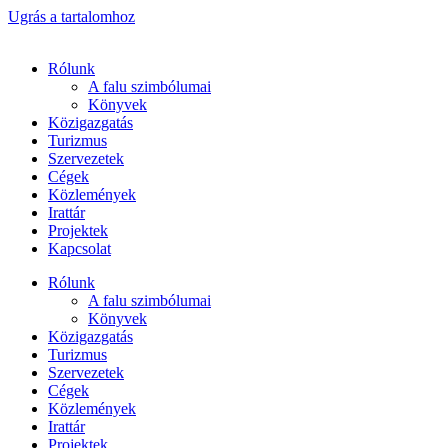
Ugrás a tartalomhoz
Rólunk
A falu szimbólumai
Könyvek
Közigazgatás
Turizmus
Szervezetek
Cégek
Közlemények
Irattár
Projektek
Kapcsolat
Rólunk
A falu szimbólumai
Könyvek
Közigazgatás
Turizmus
Szervezetek
Cégek
Közlemények
Irattár
Projektek