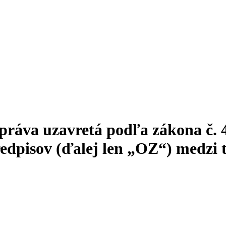
práva uzavretá podľa zákona č. 
edpisov (ďalej len „OZ“) medzi 