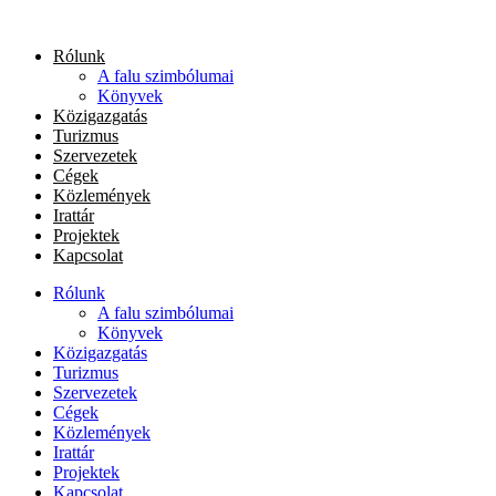
Ugrás
a
Rólunk
tartalomhoz
A falu szimbólumai
Könyvek
Közigazgatás
Turizmus
Szervezetek
Cégek
Közlemények
Irattár
Projektek
Kapcsolat
Rólunk
A falu szimbólumai
Könyvek
Közigazgatás
Turizmus
Szervezetek
Cégek
Közlemények
Irattár
Projektek
Kapcsolat