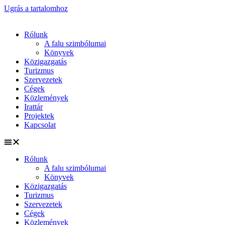
Ugrás a tartalomhoz
Rólunk
A falu szimbólumai
Könyvek
Közigazgatás
Turizmus
Szervezetek
Cégek
Közlemények
Irattár
Projektek
Kapcsolat
Rólunk
A falu szimbólumai
Könyvek
Közigazgatás
Turizmus
Szervezetek
Cégek
Közlemények