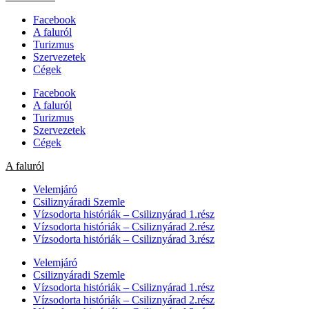
Facebook
A faluról
Turizmus
Szervezetek
Cégek
Facebook
A faluról
Turizmus
Szervezetek
Cégek
A faluról
Velemjáró
Csiliznyáradi Szemle
Vízsodorta históriák – Csiliznyárad 1.rész
Vízsodorta históriák – Csiliznyárad 2.rész
Vízsodorta históriák – Csiliznyárad 3.rész
Velemjáró
Csiliznyáradi Szemle
Vízsodorta históriák – Csiliznyárad 1.rész
Vízsodorta históriák – Csiliznyárad 2.rész