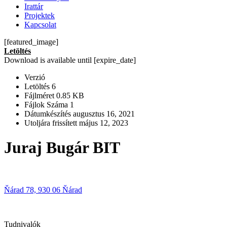
Irattár
Projektek
Kapcsolat
[featured_image]
Letöltés
Download is available until [expire_date]
Verzió
Letöltés
6
Fájlméret
0.85 KB
Fájlok Száma
1
Dátumkészítés
augusztus 16, 2021
Utoljára frissített
május 12, 2023
Juraj Bugár BIT
Ňárad 78, 930 06 Ňárad
Tudnivalók