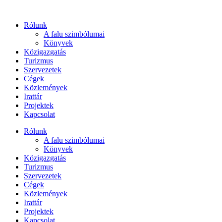
Ugrás
a
Rólunk
tartalomhoz
A falu szimbólumai
Könyvek
Közigazgatás
Turizmus
Szervezetek
Cégek
Közlemények
Irattár
Projektek
Kapcsolat
Rólunk
A falu szimbólumai
Könyvek
Közigazgatás
Turizmus
Szervezetek
Cégek
Közlemények
Irattár
Projektek
Kapcsolat