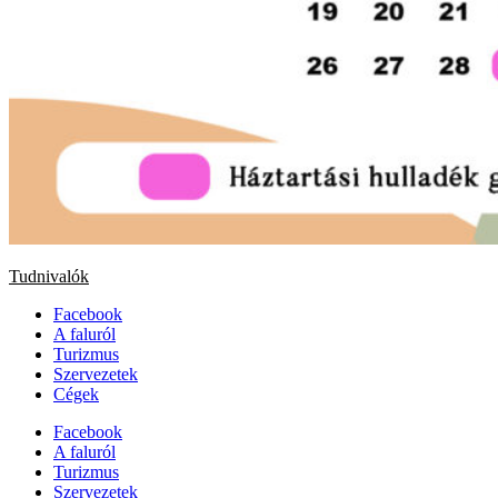
Tudnivalók
Facebook
A faluról
Turizmus
Szervezetek
Cégek
Facebook
A faluról
Turizmus
Szervezetek