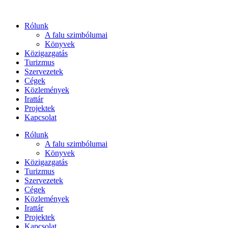
Ugrás
a
Rólunk
tartalomhoz
A falu szimbólumai
Könyvek
Közigazgatás
Turizmus
Szervezetek
Cégek
Közlemények
Irattár
Projektek
Kapcsolat
Rólunk
A falu szimbólumai
Könyvek
Közigazgatás
Turizmus
Szervezetek
Cégek
Közlemények
Irattár
Projektek
Kapcsolat