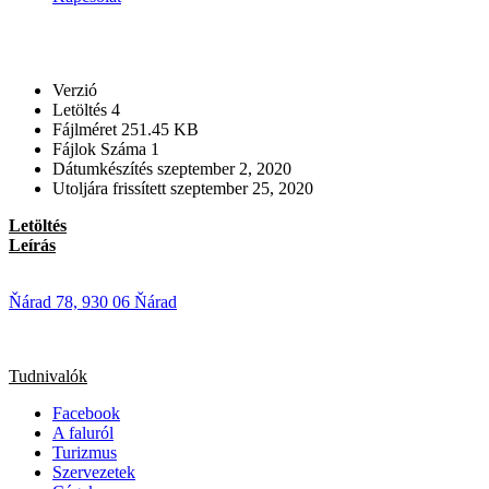
Verzió
Letöltés
4
Fájlméret
251.45 KB
Fájlok Száma
1
Dátumkészítés
szeptember 2, 2020
Utoljára frissített
szeptember 25, 2020
Letöltés
Leírás
Ňárad 78, 930 06 Ňárad
Tudnivalók
Facebook
A faluról
Turizmus
Szervezetek