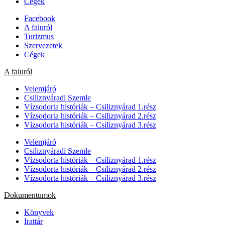
Cégek
Facebook
A faluról
Turizmus
Szervezetek
Cégek
A faluról
Velemjáró
Csiliznyáradi Szemle
Vízsodorta históriák – Csiliznyárad 1.rész
Vízsodorta históriák – Csiliznyárad 2.rész
Vízsodorta históriák – Csiliznyárad 3.rész
Velemjáró
Csiliznyáradi Szemle
Vízsodorta históriák – Csiliznyárad 1.rész
Vízsodorta históriák – Csiliznyárad 2.rész
Vízsodorta históriák – Csiliznyárad 3.rész
Dokumentumok
Könyvek
Irattár