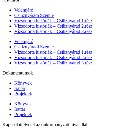
Velemjáró
Csiliznyáradi Szemle
Vízsodorta históriák – Csiliznyárad 1.rész
Vízsodorta históriák – Csiliznyárad 2.rész
Vízsodorta históriák – Csiliznyárad 3.rész
Velemjáró
Csiliznyáradi Szemle
Vízsodorta históriák – Csiliznyárad 1.rész
Vízsodorta históriák – Csiliznyárad 2.rész
Vízsodorta históriák – Csiliznyárad 3.rész
Dokumentumok
Könyvek
Irattár
Projektek
Könyvek
Irattár
Projektek
Kapcsolatfelvétel az önkormányzati hivatallal