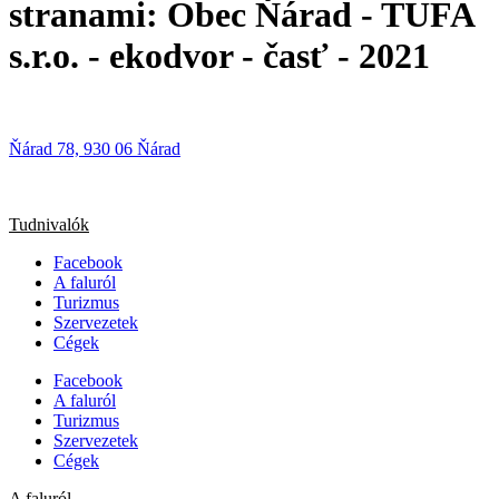
stranami: Obec Ňárad - TUFA
s.r.o. - ekodvor - časť - 2021
Ňárad 78, 930 06 Ňárad
Tudnivalók
Facebook
A faluról
Turizmus
Szervezetek
Cégek
Facebook
A faluról
Turizmus
Szervezetek
Cégek
A faluról