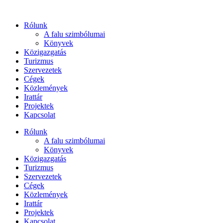
Ugrás
a
Rólunk
tartalomhoz
A falu szimbólumai
Könyvek
Közigazgatás
Turizmus
Szervezetek
Cégek
Közlemények
Irattár
Projektek
Kapcsolat
Rólunk
A falu szimbólumai
Könyvek
Közigazgatás
Turizmus
Szervezetek
Cégek
Közlemények
Irattár
Projektek
Kapcsolat