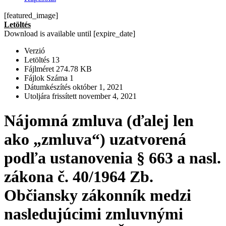
[featured_image]
Letöltés
Download is available until [expire_date]
Verzió
Letöltés
13
Fájlméret
274.78 KB
Fájlok Száma
1
Dátumkészítés
október 1, 2021
Utoljára frissített
november 4, 2021
Nájomná zmluva (ďalej len
ako „zmluva“) uzatvorená
podľa ustanovenia § 663 a nasl.
zákona č. 40/1964 Zb.
Občiansky zákonník medzi
nasledujúcimi zmluvnými