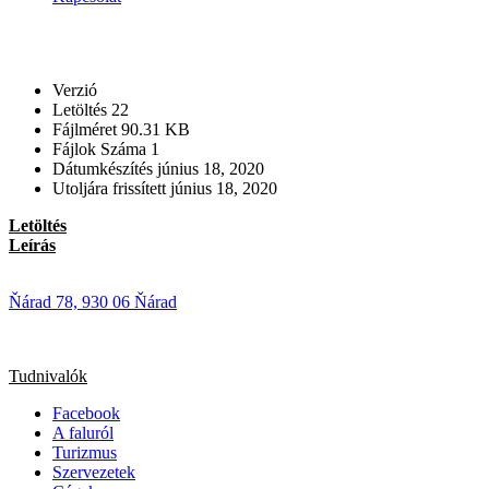
Verzió
Letöltés
22
Fájlméret
90.31 KB
Fájlok Száma
1
Dátumkészítés
június 18, 2020
Utoljára frissített
június 18, 2020
Letöltés
Leírás
Ňárad 78, 930 06 Ňárad
Tudnivalók
Facebook
A faluról
Turizmus
Szervezetek