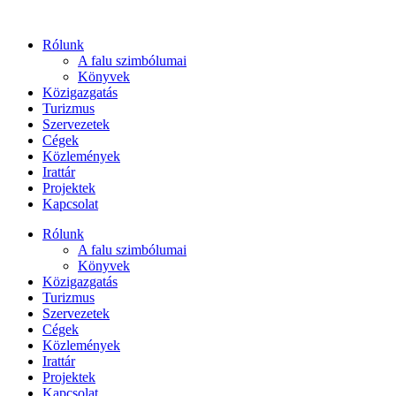
Ugrás
a
Rólunk
tartalomhoz
A falu szimbólumai
Könyvek
Közigazgatás
Turizmus
Szervezetek
Cégek
Közlemények
Irattár
Projektek
Kapcsolat
Rólunk
A falu szimbólumai
Könyvek
Közigazgatás
Turizmus
Szervezetek
Cégek
Közlemények
Irattár
Projektek
Kapcsolat