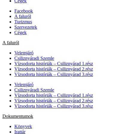
Cégek
Facebook
A faluról
Turizmus
Szervezetek
Cégek
A faluról
Velemjáró
Csiliznyáradi Szemle
Vízsodorta históriák – Csiliznyárad 1.rész
Vízsodorta históriák – Csiliznyárad 2.rész
Vízsodorta históriák – Csiliznyárad 3.rész
Velemjáró
Csiliznyáradi Szemle
Vízsodorta históriák – Csiliznyárad 1.rész
Vízsodorta históriák – Csiliznyárad 2.rész
Vízsodorta históriák – Csiliznyárad 3.rész
Dokumentumok
Könyvek
Irattár