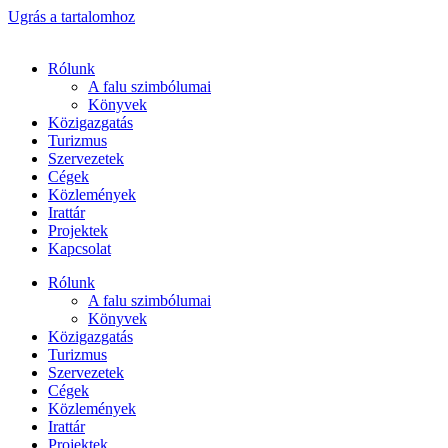
Ugrás a tartalomhoz
Rólunk
A falu szimbólumai
Könyvek
Közigazgatás
Turizmus
Szervezetek
Cégek
Közlemények
Irattár
Projektek
Kapcsolat
Rólunk
A falu szimbólumai
Könyvek
Közigazgatás
Turizmus
Szervezetek
Cégek
Közlemények
Irattár
Projektek