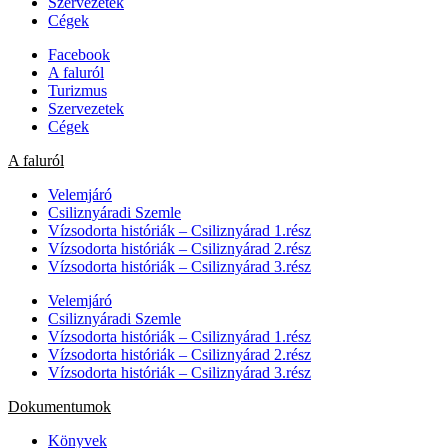
Szervezetek
Cégek
Facebook
A faluról
Turizmus
Szervezetek
Cégek
A faluról
Velemjáró
Csiliznyáradi Szemle
Vízsodorta históriák – Csiliznyárad 1.rész
Vízsodorta históriák – Csiliznyárad 2.rész
Vízsodorta históriák – Csiliznyárad 3.rész
Velemjáró
Csiliznyáradi Szemle
Vízsodorta históriák – Csiliznyárad 1.rész
Vízsodorta históriák – Csiliznyárad 2.rész
Vízsodorta históriák – Csiliznyárad 3.rész
Dokumentumok
Könyvek