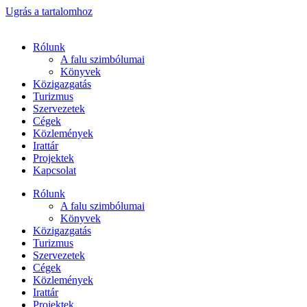
Ugrás a tartalomhoz
Rólunk
A falu szimbólumai
Könyvek
Közigazgatás
Turizmus
Szervezetek
Cégek
Közlemények
Irattár
Projektek
Kapcsolat
Rólunk
A falu szimbólumai
Könyvek
Közigazgatás
Turizmus
Szervezetek
Cégek
Közlemények
Irattár
Projektek