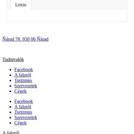
Leírás
Ňárad 78, 930 06 Ňárad
Tudnivalók
Facebook
A faluról
Turizmus
Szervezetek
Cégek
Facebook
A faluról
Turizmus
Szervezetek
Cégek
A faluról