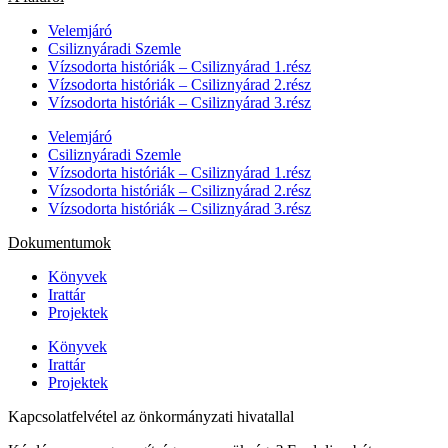
Velemjáró
Csiliznyáradi Szemle
Vízsodorta históriák – Csiliznyárad 1.rész
Vízsodorta históriák – Csiliznyárad 2.rész
Vízsodorta históriák – Csiliznyárad 3.rész
Velemjáró
Csiliznyáradi Szemle
Vízsodorta históriák – Csiliznyárad 1.rész
Vízsodorta históriák – Csiliznyárad 2.rész
Vízsodorta históriák – Csiliznyárad 3.rész
Dokumentumok
Könyvek
Irattár
Projektek
Könyvek
Irattár
Projektek
Kapcsolatfelvétel az önkormányzati hivatallal