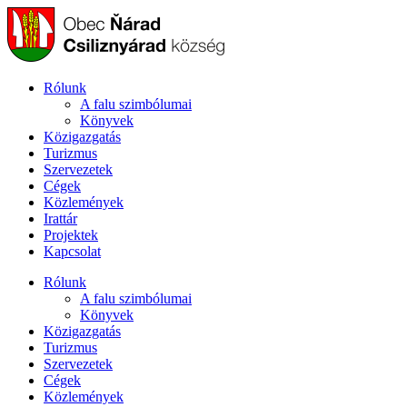
Ugrás
a
tartalomhoz
Rólunk
A falu szimbólumai
Könyvek
Közigazgatás
Turizmus
Szervezetek
Cégek
Közlemények
Irattár
Projektek
Kapcsolat
Rólunk
A falu szimbólumai
Könyvek
Közigazgatás
Turizmus
Szervezetek
Cégek
Közlemények