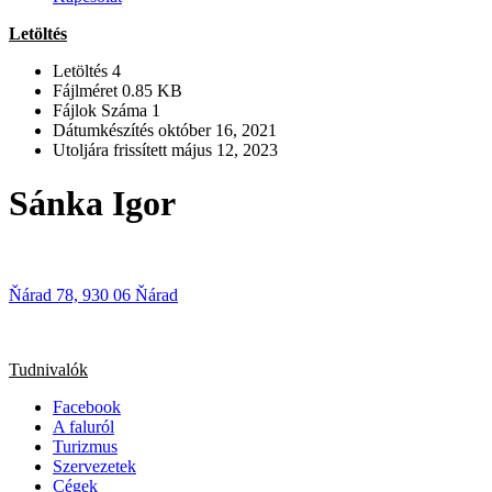
Letöltés
Letöltés
4
Fájlméret
0.85 KB
Fájlok Száma
1
Dátumkészítés
október 16, 2021
Utoljára frissített
május 12, 2023
Sánka Igor
Ňárad 78, 930 06 Ňárad
Tudnivalók
Facebook
A faluról
Turizmus
Szervezetek
Cégek