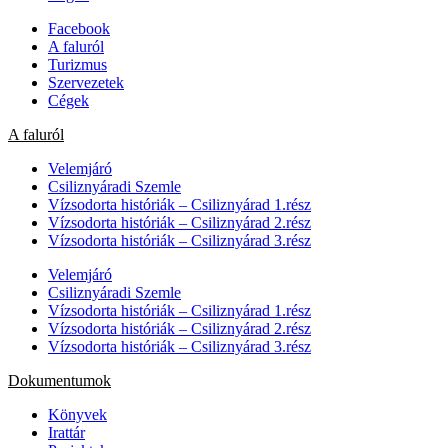
Facebook
A faluról
Turizmus
Szervezetek
Cégek
A faluról
Velemjáró
Csiliznyáradi Szemle
Vízsodorta históriák – Csiliznyárad 1.rész
Vízsodorta históriák – Csiliznyárad 2.rész
Vízsodorta históriák – Csiliznyárad 3.rész
Velemjáró
Csiliznyáradi Szemle
Vízsodorta históriák – Csiliznyárad 1.rész
Vízsodorta históriák – Csiliznyárad 2.rész
Vízsodorta históriák – Csiliznyárad 3.rész
Dokumentumok
Könyvek
Irattár