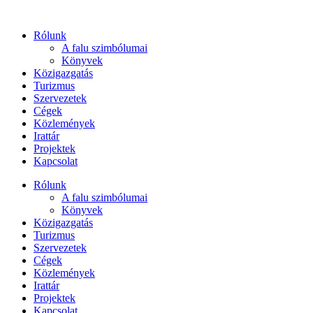
Ugrás
a
Rólunk
tartalomhoz
A falu szimbólumai
Könyvek
Közigazgatás
Turizmus
Szervezetek
Cégek
Közlemények
Irattár
Projektek
Kapcsolat
Rólunk
A falu szimbólumai
Könyvek
Közigazgatás
Turizmus
Szervezetek
Cégek
Közlemények
Irattár
Projektek
Kapcsolat