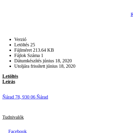
Ugrás
a
R
tartalomhoz
Verzió
Letöltés
25
Fájlméret
213.64 KB
Fájlok Száma
1
Dátumkészítés
június 18, 2020
Utoljára frissített
június 18, 2020
Letöltés
Leírás
Ňárad 78, 930 06 Ňárad
Tudnivalók
Facebook