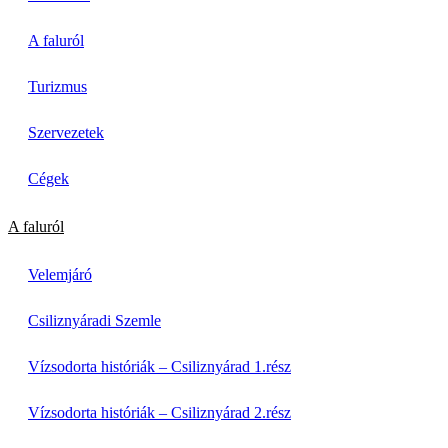
A faluról
Turizmus
Szervezetek
Cégek
A faluról
Velemjáró
Csiliznyáradi Szemle
Vízsodorta históriák – Csiliznyárad 1.rész
Vízsodorta históriák – Csiliznyárad 2.rész