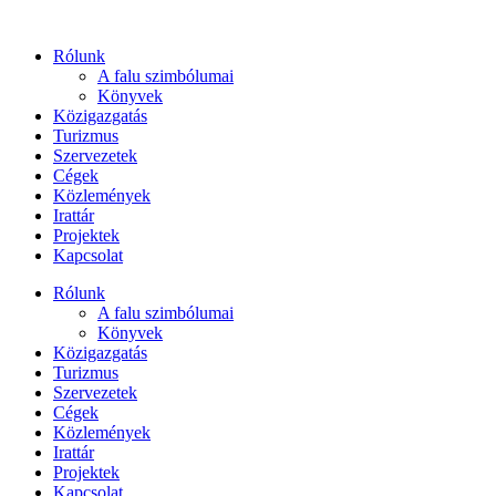
Ugrás
a
Rólunk
tartalomhoz
A falu szimbólumai
Könyvek
Közigazgatás
Turizmus
Szervezetek
Cégek
Közlemények
Irattár
Projektek
Kapcsolat
Rólunk
A falu szimbólumai
Könyvek
Közigazgatás
Turizmus
Szervezetek
Cégek
Közlemények
Irattár
Projektek
Kapcsolat