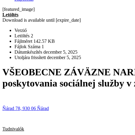
[featured_image]
Letöltés
Download is available until [expire_date]
Verzió
Letöltés
2
Fájlméret
142.57 KB
Fájlok Száma
1
Dátumkészítés
december 5, 2025
Utoljára frissített
december 5, 2025
VŠEOBECNE ZÁVÄZNE NARIAD
poskytovania sociálnej služby v 
Ňárad 78, 930 06 Ňárad
Tudnivalók