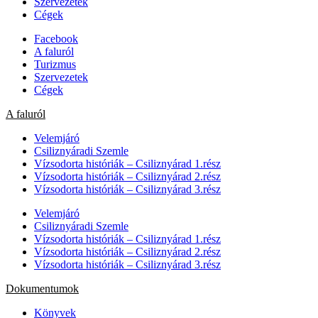
Szervezetek
Cégek
Facebook
A faluról
Turizmus
Szervezetek
Cégek
A faluról
Velemjáró
Csiliznyáradi Szemle
Vízsodorta históriák – Csiliznyárad 1.rész
Vízsodorta históriák – Csiliznyárad 2.rész
Vízsodorta históriák – Csiliznyárad 3.rész
Velemjáró
Csiliznyáradi Szemle
Vízsodorta históriák – Csiliznyárad 1.rész
Vízsodorta históriák – Csiliznyárad 2.rész
Vízsodorta históriák – Csiliznyárad 3.rész
Dokumentumok
Könyvek