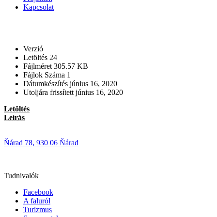
Kapcsolat
Verzió
Letöltés
24
Fájlméret
305.57 KB
Fájlok Száma
1
Dátumkészítés
június 16, 2020
Utoljára frissített
június 16, 2020
Letöltés
Leírás
Ňárad 78, 930 06 Ňárad
Tudnivalók
Facebook
A faluról
Turizmus