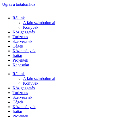
Ugrás a tartalomhoz
Rólunk
A falu szimbólumai
Könyvek
Közigazgatás
Turizmus
Szervezetek
Cégek
Közlemények
Irattár
Projektek
Kapcsolat
Rólunk
A falu szimbólumai
Könyvek
Közigazgatás
Turizmus
Szervezetek
Cégek
Közlemények
Irattár
Projektek