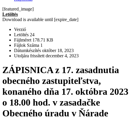
[featured_image]
Letöltés
Download is available until [expire_date]
Verzió
Letöltés
24
Fájlméret
178.71 KB
Fájlok Száma
1
Dátumkészítés
október 18, 2023
Utoljára frissített
december 4, 2023
ZÁPISNICA z 17. zasadnutia
obecného zastupiteľstva,
konaného dňa 17. októbra 2023
o 18.00 hod. v zasadačke
Obecného úradu v Ňárade