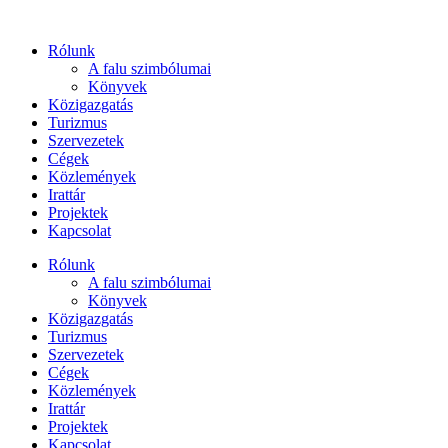
Ugrás
a
Rólunk
tartalomhoz
A falu szimbólumai
Könyvek
Közigazgatás
Turizmus
Szervezetek
Cégek
Közlemények
Irattár
Projektek
Kapcsolat
Rólunk
A falu szimbólumai
Könyvek
Közigazgatás
Turizmus
Szervezetek
Cégek
Közlemények
Irattár
Projektek
Kapcsolat