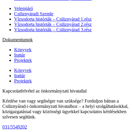
Velemjáró
Csiliznyáradi Szemle
Vízsodorta históriák – Csiliznyárad 1.rész
Vízsodorta históriák – Csiliznyárad 2.rész
Vízsodorta históriák – Csiliznyárad 3.rész
Dokumentumok
Könyvek
Irattár
Projektek
Könyvek
Irattár
Projektek
Kapcsolatfelvétel az önkormányzati hivatallal
Kérdése van vagy segítségre van szüksége? Forduljon bátran a
Csiliznyárad-i önkormányzati hivatalhoz – a helyi szolgáltatásokkal,
közigazgatással vagy közösségi ügyekkel kapcsolatos kérdésekben
szívesen segítünk.
031/5549202