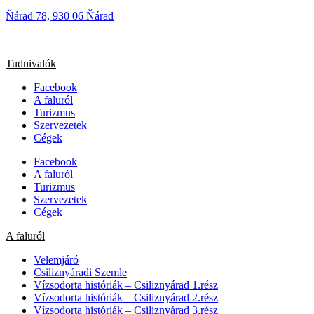
Ňárad 78, 930 06 Ňárad
Tudnivalók
Facebook
A faluról
Turizmus
Szervezetek
Cégek
Facebook
A faluról
Turizmus
Szervezetek
Cégek
A faluról
Velemjáró
Csiliznyáradi Szemle
Vízsodorta históriák – Csiliznyárad 1.rész
Vízsodorta históriák – Csiliznyárad 2.rész
Vízsodorta históriák – Csiliznyárad 3.rész