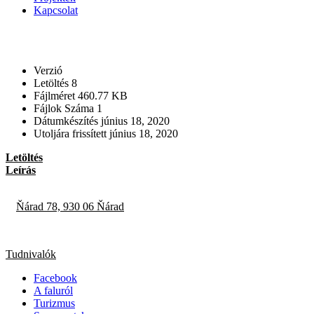
Kapcsolat
Verzió
Letöltés
8
Fájlméret
460.77 KB
Fájlok Száma
1
Dátumkészítés
június 18, 2020
Utoljára frissített
június 18, 2020
Letöltés
Leírás
Ňárad 78, 930 06 Ňárad
Tudnivalók
Facebook
A faluról
Turizmus