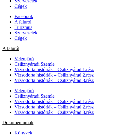
Szervezetek
Cégek
Facebook
A faluról
Turizmus
Szervezetek
Cégek
A faluról
Velemjáró
Csiliznyáradi Szemle
Vízsodorta históriák – Csiliznyárad 1.rész
Vízsodorta históriák – Csiliznyárad 2.rész
Vízsodorta históriák – Csiliznyárad 3.rész
Velemjáró
Csiliznyáradi Szemle
Vízsodorta históriák – Csiliznyárad 1.rész
Vízsodorta históriák – Csiliznyárad 2.rész
Vízsodorta históriák – Csiliznyárad 3.rész
Dokumentumok
Könyvek