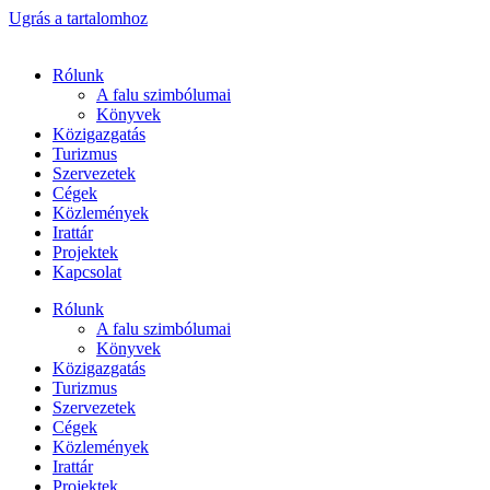
Ugrás a tartalomhoz
Rólunk
A falu szimbólumai
Könyvek
Közigazgatás
Turizmus
Szervezetek
Cégek
Közlemények
Irattár
Projektek
Kapcsolat
Rólunk
A falu szimbólumai
Könyvek
Közigazgatás
Turizmus
Szervezetek
Cégek
Közlemények
Irattár
Projektek