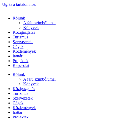
Ugrás a tartalomhoz
Rólunk
A falu szimbólumai
Könyvek
Közigazgatás
Turizmus
Szervezetek
Cégek
Közlemények
Irattár
Projektek
Kapcsolat
Rólunk
A falu szimbólumai
Könyvek
Közigazgatás
Turizmus
Szervezetek
Cégek
Közlemények
Irattár
Projektek