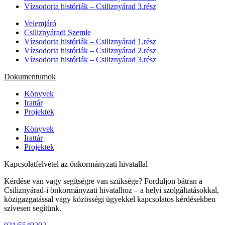
Vízsodorta históriák – Csiliznyárad 3.rész
Velemjáró
Csiliznyáradi Szemle
Vízsodorta históriák – Csiliznyárad 1.rész
Vízsodorta históriák – Csiliznyárad 2.rész
Vízsodorta históriák – Csiliznyárad 3.rész
Dokumentumok
Könyvek
Irattár
Projektek
Könyvek
Irattár
Projektek
Kapcsolatfelvétel az önkormányzati hivatallal
Kérdése van vagy segítségre van szüksége? Forduljon bátran a
Csiliznyárad-i önkormányzati hivatalhoz – a helyi szolgáltatásokkal,
közigazgatással vagy közösségi ügyekkel kapcsolatos kérdésekben
szívesen segítünk.