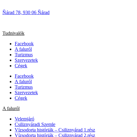
Ňárad 78, 930 06 Ňárad
Tudnivalók
Facebook
A faluról
Turizmus
Szervezetek
Cégek
Facebook
A faluról
Turizmus
Szervezetek
Cégek
A faluról
Velemjáró
Csiliznyáradi Szemle
Vízsodorta históriák – Csiliznyárad 1.rész
Vízsodorta históriák – Csiliznyárad 2.rész