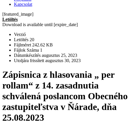
Kapcsolat
[featured_image]
Letöltés
Download is available until [expire_date]
Verzió
Letöltés
20
Fájlméret
242.62 KB
Fájlok Száma
1
Dátumkészítés
augusztus 25, 2023
Utoljára frissített
augusztus 30, 2023
Zápisnica z hlasovania „ per
rollam“ z 14. zasadnutia
schválená poslancom Obecného
zastupiteľstva v Ňárade, dňa
25.08.2023