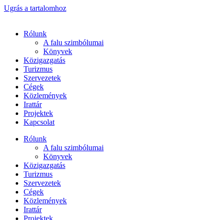
Ugrás a tartalomhoz
Rólunk
A falu szimbólumai
Könyvek
Közigazgatás
Turizmus
Szervezetek
Cégek
Közlemények
Irattár
Projektek
Kapcsolat
Rólunk
A falu szimbólumai
Könyvek
Közigazgatás
Turizmus
Szervezetek
Cégek
Közlemények
Irattár
Projektek