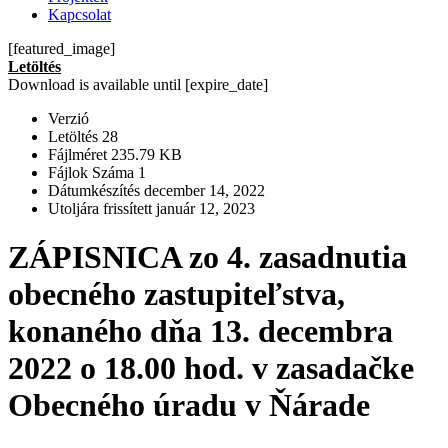
Kapcsolat
[featured_image]
Letöltés
Download is available until [expire_date]
Verzió
Letöltés
28
Fájlméret
235.79 KB
Fájlok Száma
1
Dátumkészítés
december 14, 2022
Utoljára frissített
január 12, 2023
ZÁPISNICA zo 4. zasadnutia
obecného zastupiteľstva,
konaného dňa 13. decembra
2022 o 18.00 hod. v zasadačke
Obecného úradu v Ňárade