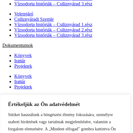
Vízsodorta históriák – Csiliznyárad 3.rész
Velemjáró
Csiliznyáradi Szemle
Vízsodorta históriák – Csiliznyárad 1.rész
Vízsodorta históriák – Csiliznyárad 2.rész
Vízsodorta históriák – Csiliznyárad 3.rész
Dokumentumok
Könyvek
Irattár
Projektek
Könyvek
Irattár
Projektek
Kapcsolatfelvétel az önkormányzati hivatallal
Értékeljük az Ön adatvédelmét
Kérdése van vagy segítségre van szüksége? Forduljon bátran a
Csiliznyárad-i önkormányzati hivatalhoz – a helyi szolgáltatásokkal,
Sütiket használunk a böngészési élmény fokozására, személyre
közigazgatással vagy közösségi ügyekkel kapcsolatos kérdésekben
szabott hirdetések vagy tartalmak megjelenítésére, valamint a
szívesen segítünk.
forgalom elemzésére. A „Mindent elfogad” gombra kattintva Ön