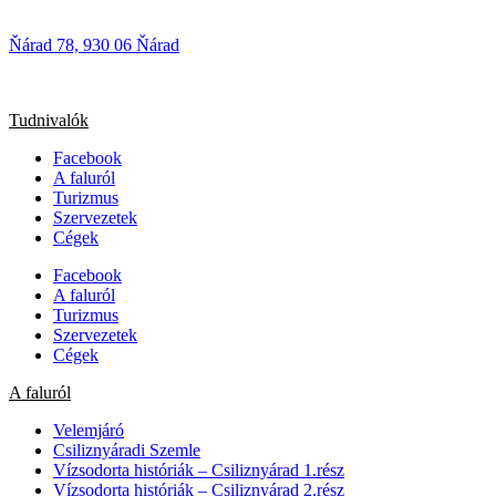
Ňárad 78, 930 06 Ňárad
Tudnivalók
Facebook
A faluról
Turizmus
Szervezetek
Cégek
Facebook
A faluról
Turizmus
Szervezetek
Cégek
A faluról
Velemjáró
Csiliznyáradi Szemle
Vízsodorta históriák – Csiliznyárad 1.rész
Vízsodorta históriák – Csiliznyárad 2.rész