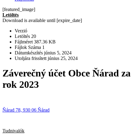
[featured_image]
Letöltés
Download is available until [expire_date]
Verzió
Letöltés
20
Fájlméret
387.36 KB
Fájlok Száma
1
Dátumkészítés
június 5, 2024
Utoljára frissített
június 25, 2024
Záverečný účet Obce Ňárad za
rok 2023
Ňárad 78, 930 06 Ňárad
Tudnivalók