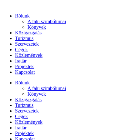
Ugrás
a
Rólunk
tartalomhoz
A falu szimbólumai
Könyvek
Közigazgatás
Turizmus
Szervezetek
Cégek
Közlemények
Irattár
Projektek
Kapcsolat
Rólunk
A falu szimbólumai
Könyvek
Közigazgatás
Turizmus
Szervezetek
Cégek
Közlemények
Irattár
Projektek
Kapcsolat