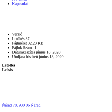
Kapcsolat
Verzió
Letöltés
37
Fájlméret
32.23 KB
Fájlok Száma
1
Dátumkészítés
június 18, 2020
Utoljára frissített
június 18, 2020
Letöltés
Leírás
Ňárad 78, 930 06 Ňárad