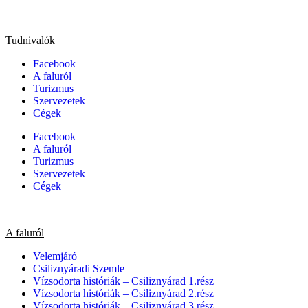
Tudnivalók
Facebook
A faluról
Turizmus
Szervezetek
Cégek
Facebook
A faluról
Turizmus
Szervezetek
Cégek
A faluról
Velemjáró
Csiliznyáradi Szemle
Vízsodorta históriák – Csiliznyárad 1.rész
Vízsodorta históriák – Csiliznyárad 2.rész
Vízsodorta históriák – Csiliznyárad 3.rész