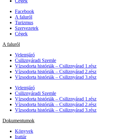
Cégek
Facebook
A faluról
Turizmus
Szervezetek
Cégek
A faluról
Velemjáró
Csiliznyáradi Szemle
Vízsodorta históriák – Csiliznyárad 1.rész
Vízsodorta históriák – Csiliznyárad 2.rész
Vízsodorta históriák – Csiliznyárad 3.rész
Velemjáró
Csiliznyáradi Szemle
Vízsodorta históriák – Csiliznyárad 1.rész
Vízsodorta históriák – Csiliznyárad 2.rész
Vízsodorta históriák – Csiliznyárad 3.rész
Dokumentumok
Könyvek
Irattár