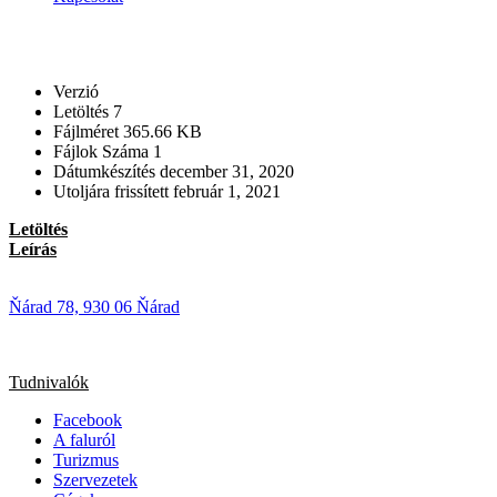
Verzió
Letöltés
7
Fájlméret
365.66 KB
Fájlok Száma
1
Dátumkészítés
december 31, 2020
Utoljára frissített
február 1, 2021
Letöltés
Leírás
Ňárad 78, 930 06 Ňárad
Tudnivalók
Facebook
A faluról
Turizmus
Szervezetek