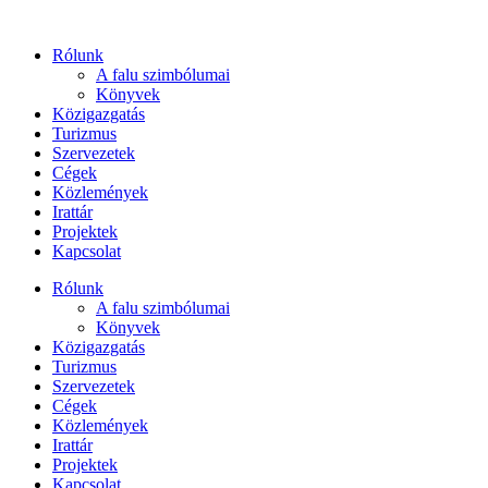
Ugrás
a
Rólunk
tartalomhoz
A falu szimbólumai
Könyvek
Közigazgatás
Turizmus
Szervezetek
Cégek
Közlemények
Irattár
Projektek
Kapcsolat
Rólunk
A falu szimbólumai
Könyvek
Közigazgatás
Turizmus
Szervezetek
Cégek
Közlemények
Irattár
Projektek
Kapcsolat