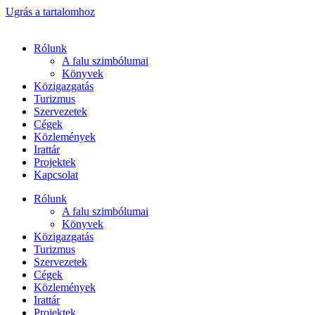
Ugrás a tartalomhoz
Rólunk
A falu szimbólumai
Könyvek
Közigazgatás
Turizmus
Szervezetek
Cégek
Közlemények
Irattár
Projektek
Kapcsolat
Rólunk
A falu szimbólumai
Könyvek
Közigazgatás
Turizmus
Szervezetek
Cégek
Közlemények
Irattár
Projektek