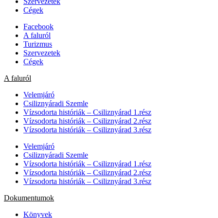
Szervezetek
Cégek
Facebook
A faluról
Turizmus
Szervezetek
Cégek
A faluról
Velemjáró
Csiliznyáradi Szemle
Vízsodorta históriák – Csiliznyárad 1.rész
Vízsodorta históriák – Csiliznyárad 2.rész
Vízsodorta históriák – Csiliznyárad 3.rész
Velemjáró
Csiliznyáradi Szemle
Vízsodorta históriák – Csiliznyárad 1.rész
Vízsodorta históriák – Csiliznyárad 2.rész
Vízsodorta históriák – Csiliznyárad 3.rész
Dokumentumok
Könyvek