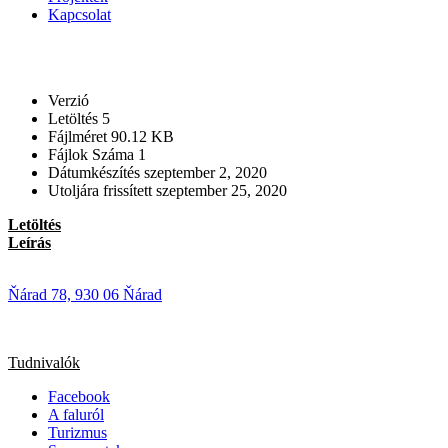
Kapcsolat
Verzió
Letöltés
5
Fájlméret
90.12 KB
Fájlok Száma
1
Dátumkészítés
szeptember 2, 2020
Utoljára frissített
szeptember 25, 2020
Letöltés
Leírás
Ňárad 78, 930 06 Ňárad
Tudnivalók
Facebook
A faluról
Turizmus