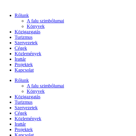
Ugrás
a
Rólunk
tartalomhoz
A falu szimbólumai
Könyvek
Közigazgatás
Turizmus
Szervezetek
Cégek
Közlemények
Irattár
Projektek
Kapcsolat
Rólunk
A falu szimbólumai
Könyvek
Közigazgatás
Turizmus
Szervezetek
Cégek
Közlemények
Irattár
Projektek
Kapcsolat