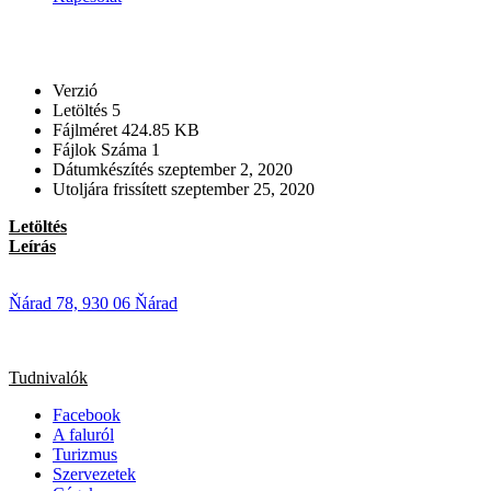
Verzió
Letöltés
5
Fájlméret
424.85 KB
Fájlok Száma
1
Dátumkészítés
szeptember 2, 2020
Utoljára frissített
szeptember 25, 2020
Letöltés
Leírás
Ňárad 78, 930 06 Ňárad
Tudnivalók
Facebook
A faluról
Turizmus
Szervezetek