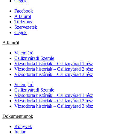
Cégek
Facebook
A faluról
Turizmus
Szervezetek
Cégek
A faluról
Velemjáró
Csiliznyáradi Szemle
Vízsodorta históriák – Csiliznyárad 1.rész
Vízsodorta históriák – Csiliznyárad 2.rész
Vízsodorta históriák – Csiliznyárad 3.rész
Velemjáró
Csiliznyáradi Szemle
Vízsodorta históriák – Csiliznyárad 1.rész
Vízsodorta históriák – Csiliznyárad 2.rész
Vízsodorta históriák – Csiliznyárad 3.rész
Dokumentumok
Könyvek
Irattár