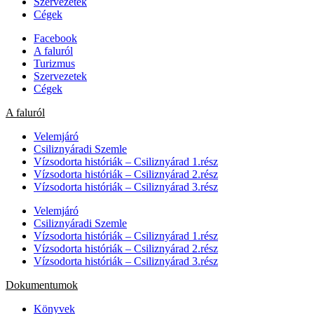
Szervezetek
Cégek
Facebook
A faluról
Turizmus
Szervezetek
Cégek
A faluról
Velemjáró
Csiliznyáradi Szemle
Vízsodorta históriák – Csiliznyárad 1.rész
Vízsodorta históriák – Csiliznyárad 2.rész
Vízsodorta históriák – Csiliznyárad 3.rész
Velemjáró
Csiliznyáradi Szemle
Vízsodorta históriák – Csiliznyárad 1.rész
Vízsodorta históriák – Csiliznyárad 2.rész
Vízsodorta históriák – Csiliznyárad 3.rész
Dokumentumok
Könyvek