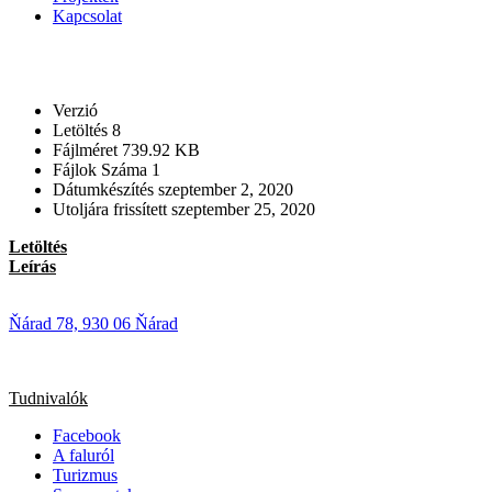
Kapcsolat
Verzió
Letöltés
8
Fájlméret
739.92 KB
Fájlok Száma
1
Dátumkészítés
szeptember 2, 2020
Utoljára frissített
szeptember 25, 2020
Letöltés
Leírás
Ňárad 78, 930 06 Ňárad
Tudnivalók
Facebook
A faluról
Turizmus