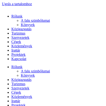
Ugrás a tartalomhoz
Rólunk
A falu szimbólumai
Könyvek
Közigazgatás
Turizmus
Szervezetek
Cégek
Közlemények
Irattár
Projektek
Kapcsolat
Rólunk
A falu szimbólumai
Könyvek
Közigazgatás
Turizmus
Szervezetek
Cégek
Közlemények
Irattár
Projektek