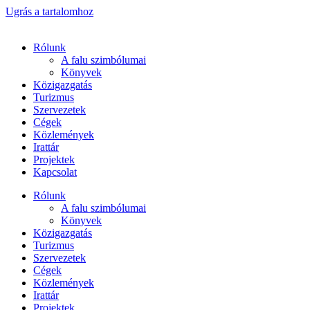
Ugrás a tartalomhoz
Rólunk
A falu szimbólumai
Könyvek
Közigazgatás
Turizmus
Szervezetek
Cégek
Közlemények
Irattár
Projektek
Kapcsolat
Rólunk
A falu szimbólumai
Könyvek
Közigazgatás
Turizmus
Szervezetek
Cégek
Közlemények
Irattár
Projektek