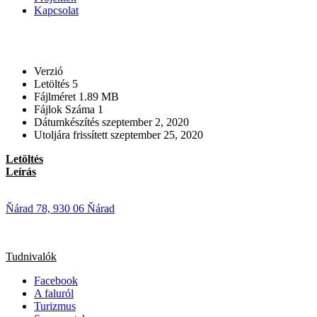
Kapcsolat
Verzió
Letöltés
5
Fájlméret
1.89 MB
Fájlok Száma
1
Dátumkészítés
szeptember 2, 2020
Utoljára frissített
szeptember 25, 2020
Letöltés
Leírás
Ňárad 78, 930 06 Ňárad
Tudnivalók
Facebook
A faluról
Turizmus