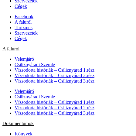
Szervezetek
Cégek
Facebook
A faluról
Turizmus
Szervezetek
Cégek
A faluról
Velemjáró
Csiliznyáradi Szemle
Vízsodorta históriák – Csiliznyárad 1.rész
Vízsodorta históriák – Csiliznyárad 2.rész
Vízsodorta históriák – Csiliznyárad 3.rész
Velemjáró
Csiliznyáradi Szemle
Vízsodorta históriák – Csiliznyárad 1.rész
Vízsodorta históriák – Csiliznyárad 2.rész
Vízsodorta históriák – Csiliznyárad 3.rész
Dokumentumok
Könyvek