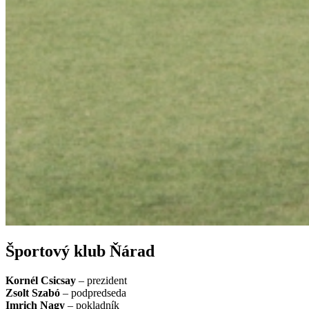
Športový klub Ňárad
Kornél Csicsay
– prezident
Zsolt Szabó
– podpredseda
Imrich Nagy
– pokladník