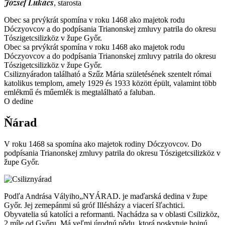
József Lukács
, starosta
Obec sa prvýkrát spomína v roku 1468 ako majetok rodu
Dóczyovcov a do podpísania Trianonskej zmluvy patrila do okresu
Tószigetcsilizköz v župe Győr.
Obec sa prvýkrát spomína v roku 1468 ako majetok rodu
Dóczyovcov a do podpísania Trianonskej zmluvy patrila do okresu
Tószigetcsilizköz v župe Győr.
Csiliznyáradon található a Szűz Mária születésének szentelt római
katolikus templom, amely 1929 és 1933 között épült, valamint több
emlékmű és műemlék is megtalálható a faluban.
O dedine
Ňárad
V
roku
1468
sa
spomína
ako
majetok
rodiny
Dóczyovcov
. Do
podpísania
Trianonskej
zmluvy
patrila
do
okresu
Tószigetcsilizköz
v
župe
Győr.
Podľa
Andrása
Vályiho„NYÁRAD
. je
maďarská
dedina
v
župe
Győr.
Jej
zemepánmi
sú
gróf
Illésházy
a
viacerí
šľachtici
.
Obyvatelia
sú
katolíci
a
reformanti
.
Nachádza
sa
v
oblasti
Csilizköz
,
2
míle
od
Győru
. Má
veľmi
úrodnú
pôdu
,
ktorá
poskytuje
hojnú