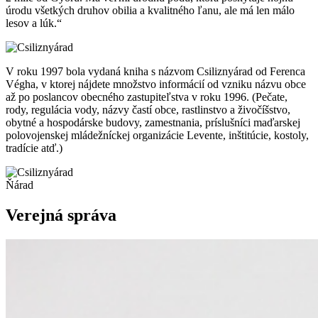
úrodu
všetkých
druhov
obilia
a
kvalitného
ľanu
, ale
má
len
málo
lesov
a
lúk
.“
V
roku
1997 bola
vydaná
kniha
s
názvom
Csiliznyárad
od
Ferenca
Végha
, v
ktorej
nájdete
množstvo
informácií
od
vzniku
názvu
obce
až
po
poslancov
obecného
zastupiteľstva
v
roku
1996. (
Pečate
,
rody
,
regulácia
vody
,
názvy
častí
obce
,
rastlinstvo
a
živočíšstvo
,
obytné
a
hospodárske
budovy
,
zamestnania
,
príslušníci
maďarskej
polovojenskej
mládežníckej
organizácie
Levente,
inštitúcie
,
kostoly
,
tradície
atď
.)
Ňárad
Verejná správa