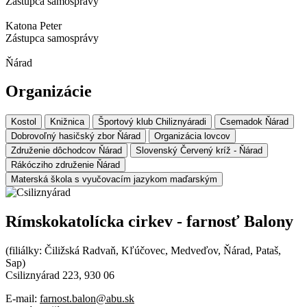
Zástupca samosprávy
Katona Peter
Zástupca samosprávy
Ňárad
Organizácie
Kostol
Knižnica
Športový klub Chiliznyáradi
Csemadok Ňárad
Dobrovoľný hasičský zbor Ňárad
Organizácia lovcov
Združenie dôchodcov Ňárad
Slovenský Červený kríž - Ňárad
Rákócziho združenie Ňárad
Materská škola s vyučovacím jazykom maďarským
Rímskokatolícka cirkev - farnosť Balony
(filiálky: Čiližská Radvaň, Kľúčovec, Medveďov, Ňárad, Pataš,
Sap)
Csiliznyárad 223, 930 06
E-mail:
farnost.balon@abu.sk