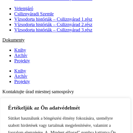
Velemjáró
Csiliznyáradi Szemle
Vízsodorta históriák – Csiliznyárad 1.rész
Vízsodorta históriák – Csiliznyárad 2.rész
Vízsodorta históriák – Csiliznyárad 3.rész
Dokumenty
Knihy
Archív
Projekty
Knihy
Archív
Projekty
Kontaktujte úrad miestnej samosprávy
Máte otázku alebo potrebujete pomoc? Neváhajte sa obrátiť na
Obecný úrad v Chilisnyárade – radi vám pomôžeme s akoukoľvek
Értékeljük az Ön adatvédelmét
otázkou týkajúcou sa miestnych služieb, administratívy alebo
komunitných záležitostí.
Sütiket használunk a böngészési élmény fokozására, személyre
szabott hirdetések vagy tartalmak megjelenítésére, valamint a
031/5549202
forgalom elemzésére. A „Mindent elfogad” gombra kattintva Ön