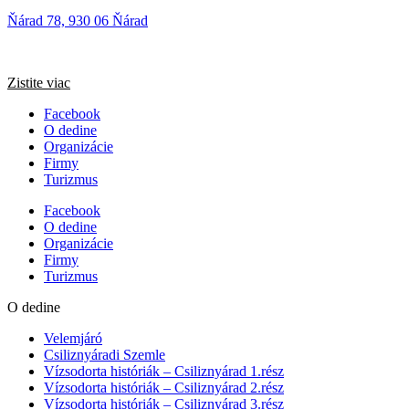
Ňárad 78, 930 06 Ňárad
Zistite viac
Facebook
O dedine
Organizácie
Firmy
Turizmus
Facebook
O dedine
Organizácie
Firmy
Turizmus
O dedine
Velemjáró
Csiliznyáradi Szemle
Vízsodorta históriák – Csiliznyárad 1.rész
Vízsodorta históriák – Csiliznyárad 2.rész
Vízsodorta históriák – Csiliznyárad 3.rész