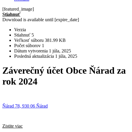
[featured_image]
Stiahnuť
Download is available until [expire_date]
Verzia
Stiahnuť
5
Veľkosť súboru
381.99 KB
Počet súborov
1
Dátum vytvorenia
1 júla, 2025
Posledná aktualizácia
1 júla, 2025
Záverečný účet Obce Ňárad za
rok 2024
Ňárad 78, 930 06 Ňárad
Zistite viac