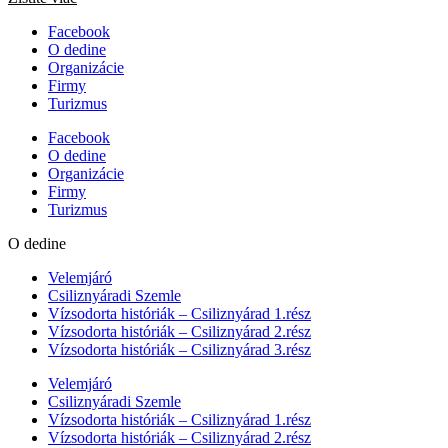
Facebook
O dedine
Organizácie
Firmy
Turizmus
Facebook
O dedine
Organizácie
Firmy
Turizmus
O dedine
Velemjáró
Csiliznyáradi Szemle
Vízsodorta históriák – Csiliznyárad 1.rész
Vízsodorta históriák – Csiliznyárad 2.rész
Vízsodorta históriák – Csiliznyárad 3.rész
Velemjáró
Csiliznyáradi Szemle
Vízsodorta históriák – Csiliznyárad 1.rész
Vízsodorta históriák – Csiliznyárad 2.rész