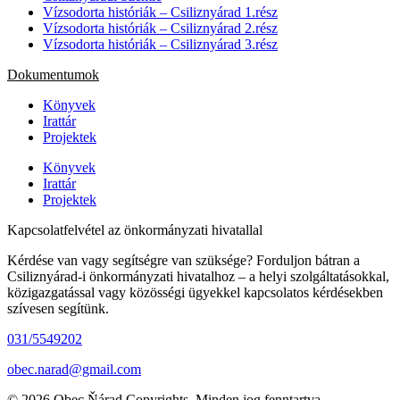
Vízsodorta históriák – Csiliznyárad 1.rész
Vízsodorta históriák – Csiliznyárad 2.rész
Vízsodorta históriák – Csiliznyárad 3.rész
Dokumentumok
Könyvek
Irattár
Projektek
Könyvek
Irattár
Projektek
Kapcsolatfelvétel az önkormányzati hivatallal
Kérdése van vagy segítségre van szüksége? Forduljon bátran a
Csiliznyárad-i önkormányzati hivatalhoz – a helyi szolgáltatásokkal,
közigazgatással vagy közösségi ügyekkel kapcsolatos kérdésekben
szívesen segítünk.
031/5549202
obec.narad@gmail.com
© 2026 Obec Ňárad Copyrights. Minden jog fenntartva