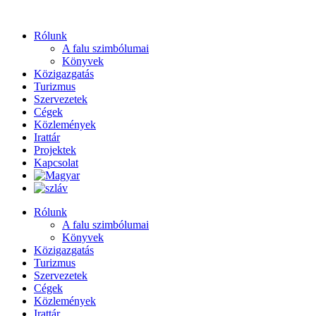
Ugrás
a
Rólunk
tartalomhoz
A falu szimbólumai
Könyvek
Közigazgatás
Turizmus
Szervezetek
Cégek
Közlemények
Irattár
Projektek
Kapcsolat
Rólunk
A falu szimbólumai
Könyvek
Közigazgatás
Turizmus
Szervezetek
Cégek
Közlemények
Irattár