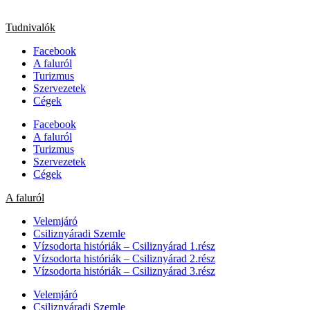
Tudnivalók
Facebook
A faluról
Turizmus
Szervezetek
Cégek
Facebook
A faluról
Turizmus
Szervezetek
Cégek
A faluról
Velemjáró
Csiliznyáradi Szemle
Vízsodorta históriák – Csiliznyárad 1.rész
Vízsodorta históriák – Csiliznyárad 2.rész
Vízsodorta históriák – Csiliznyárad 3.rész
Velemjáró
Csiliznyáradi Szemle