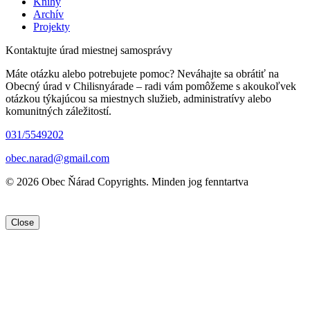
Knihy
Archív
Projekty
Kontaktujte úrad miestnej samosprávy
Máte otázku alebo potrebujete pomoc? Neváhajte sa obrátiť na
Obecný úrad v Chilisnyárade – radi vám pomôžeme s akoukoľvek
otázkou týkajúcou sa miestnych služieb, administratívy alebo
komunitných záležitostí.
031/5549202
obec.narad@gmail.com
© 2026 Obec Ňárad Copyrights. Minden jog fenntartva
Close