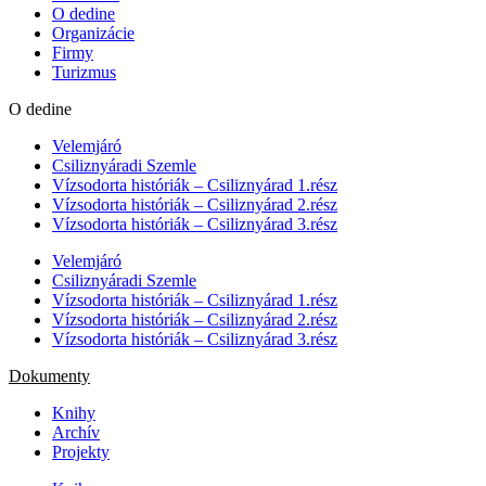
O dedine
Organizácie
Firmy
Turizmus
O dedine
Velemjáró
Csiliznyáradi Szemle
Vízsodorta históriák – Csiliznyárad 1.rész
Vízsodorta históriák – Csiliznyárad 2.rész
Vízsodorta históriák – Csiliznyárad 3.rész
Velemjáró
Csiliznyáradi Szemle
Vízsodorta históriák – Csiliznyárad 1.rész
Vízsodorta históriák – Csiliznyárad 2.rész
Vízsodorta históriák – Csiliznyárad 3.rész
Dokumenty
Knihy
Archív
Projekty