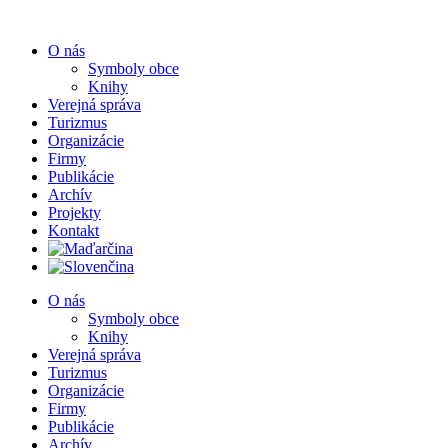
Preskočiť
na
O nás
obsah
Symboly obce
Knihy
Verejná správa
Turizmus
Organizácie
Firmy
Publikácie
Archív
Projekty
Kontakt
O nás
Symboly obce
Knihy
Verejná správa
Turizmus
Organizácie
Firmy
Publikácie
Archív