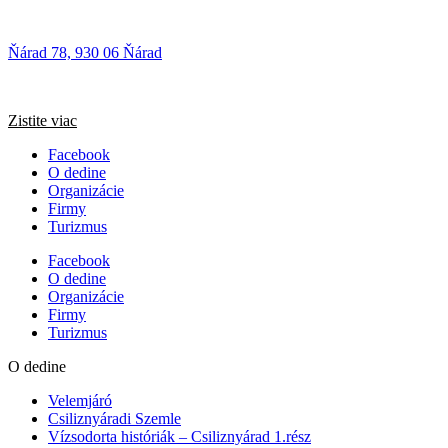
Ňárad 78, 930 06 Ňárad
Zistite viac
Facebook
O dedine
Organizácie
Firmy
Turizmus
Facebook
O dedine
Organizácie
Firmy
Turizmus
O dedine
Velemjáró
Csiliznyáradi Szemle
Vízsodorta históriák – Csiliznyárad 1.rész