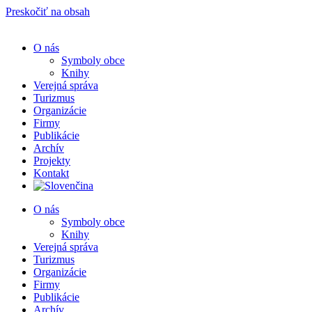
Preskočiť na obsah
O nás
Symboly obce
Knihy
Verejná správa
Turizmus
Organizácie
Firmy
Publikácie
Archív
Projekty
Kontakt
O nás
Symboly obce
Knihy
Verejná správa
Turizmus
Organizácie
Firmy
Publikácie
Archív