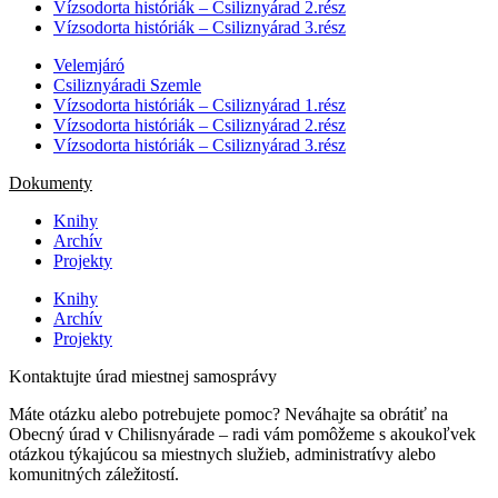
Vízsodorta históriák – Csiliznyárad 2.rész
Vízsodorta históriák – Csiliznyárad 3.rész
Velemjáró
Csiliznyáradi Szemle
Vízsodorta históriák – Csiliznyárad 1.rész
Vízsodorta históriák – Csiliznyárad 2.rész
Vízsodorta históriák – Csiliznyárad 3.rész
Dokumenty
Knihy
Archív
Projekty
Knihy
Archív
Projekty
Kontaktujte úrad miestnej samosprávy
Máte otázku alebo potrebujete pomoc? Neváhajte sa obrátiť na
Obecný úrad v Chilisnyárade – radi vám pomôžeme s akoukoľvek
otázkou týkajúcou sa miestnych služieb, administratívy alebo
komunitných záležitostí.