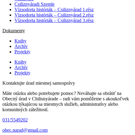
Csiliznyáradi Szemle
Vízsodorta históriák – Csiliznyárad 1.rész
Vízsodorta históriák – Csiliznyárad 2.rész
Vízsodorta históriák – Csiliznyárad 3.rész
Dokumenty
Knihy
Archív
Projekty
Knihy
Archív
Projekty
Kontaktujte úrad miestnej samosprávy
Máte otázku alebo potrebujete pomoc? Neváhajte sa obrátiť na
Obecný úrad v Chilisnyárade – radi vám pomôžeme s akoukoľvek
otázkou týkajúcou sa miestnych služieb, administratívy alebo
komunitných záležitostí.
031/5549202
obec.narad@gmail.com