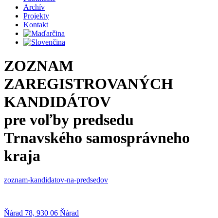
Archív
Projekty
Kontakt
ZOZNAM
ZAREGISTROVANÝCH
KANDIDÁTOV
pre voľby predsedu
Trnavského samosprávneho
kraja
zoznam-kandidatov-na-predsedov
Ňárad 78, 930 06 Ňárad