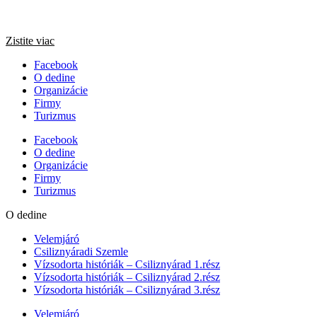
Zistite viac
Facebook
O dedine
Organizácie
Firmy
Turizmus
Facebook
O dedine
Organizácie
Firmy
Turizmus
O dedine
Velemjáró
Csiliznyáradi Szemle
Vízsodorta históriák – Csiliznyárad 1.rész
Vízsodorta históriák – Csiliznyárad 2.rész
Vízsodorta históriák – Csiliznyárad 3.rész
Velemjáró