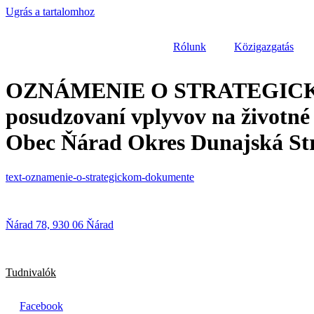
Ugrás a tartalomhoz
Rólunk
Közigazgatás
OZNÁMENIE O STRATEGICKOM 
posudzovaní vplyvov na životn
Obec Ňárad Okres Dunajská Str
text-oznamenie-o-strategickom-dokumente
Ňárad 78, 930 06 Ňárad
Tudnivalók
Facebook