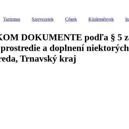
Turizmus
Szervezetek
Cégek
Közlemények
Ir
DOKUMENTE podľa § 5 zákona
é prostredie a doplnení niekto
eda, Trnavský kraj