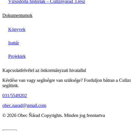
Vízsodorta históriák – Csiliznyárad 3.rész
Dokumentumok
Könyvek
Irattár
Projektek
Kapcsolatfelvétel az önkormányzati hivatallal
Kérdése van vagy segítségre van szüksége? Forduljon bátran a Csiliz
segítünk.
031/5549202
obec.narad@gmail.com
© 2026 Obec Ňárad Copyrights. Minden jog fenntartva