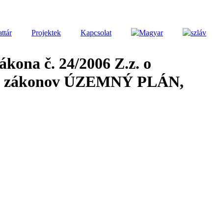
attár
Projektek
Kapcsolat
 č. 24/2006 Z.z. o
rých zákonov ÚZEMNÝ PLÁN,