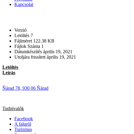
Kapcsolat
Verzió
Letöltés
7
Fájlméret
122.38 KB
Fájlok Száma
1
Dátumkészítés
április 19, 2021
Utoljára frissített
április 19, 2021
Letöltés
Leírás
Ňárad 78, 930 06 Ňárad
Tudnivalók
Facebook
A faluról
Turizmus