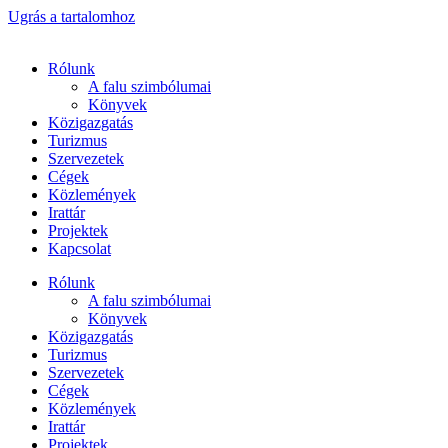
Ugrás a tartalomhoz
Rólunk
A falu szimbólumai
Könyvek
Közigazgatás
Turizmus
Szervezetek
Cégek
Közlemények
Irattár
Projektek
Kapcsolat
Rólunk
A falu szimbólumai
Könyvek
Közigazgatás
Turizmus
Szervezetek
Cégek
Közlemények
Irattár
Projektek