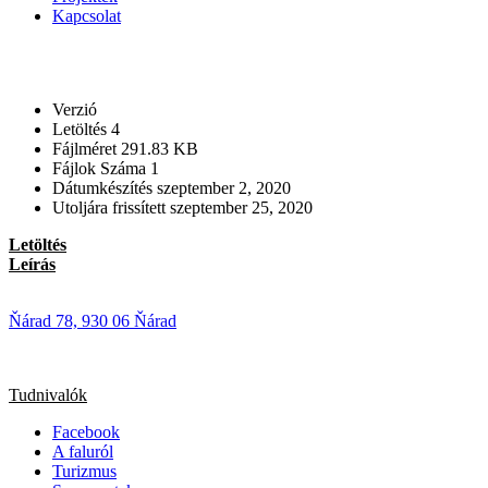
Kapcsolat
Verzió
Letöltés
4
Fájlméret
291.83 KB
Fájlok Száma
1
Dátumkészítés
szeptember 2, 2020
Utoljára frissített
szeptember 25, 2020
Letöltés
Leírás
Ňárad 78, 930 06 Ňárad
Tudnivalók
Facebook
A faluról
Turizmus