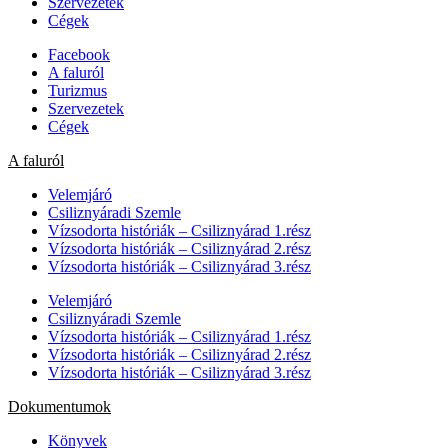
Szervezetek
Cégek
Facebook
A faluról
Turizmus
Szervezetek
Cégek
A faluról
Velemjáró
Csiliznyáradi Szemle
Vízsodorta históriák – Csiliznyárad 1.rész
Vízsodorta históriák – Csiliznyárad 2.rész
Vízsodorta históriák – Csiliznyárad 3.rész
Velemjáró
Csiliznyáradi Szemle
Vízsodorta históriák – Csiliznyárad 1.rész
Vízsodorta históriák – Csiliznyárad 2.rész
Vízsodorta históriák – Csiliznyárad 3.rész
Dokumentumok
Könyvek