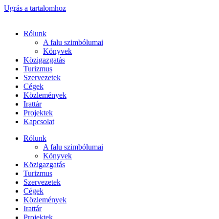
Ugrás a tartalomhoz
Rólunk
A falu szimbólumai
Könyvek
Közigazgatás
Turizmus
Szervezetek
Cégek
Közlemények
Irattár
Projektek
Kapcsolat
Rólunk
A falu szimbólumai
Könyvek
Közigazgatás
Turizmus
Szervezetek
Cégek
Közlemények
Irattár
Projektek