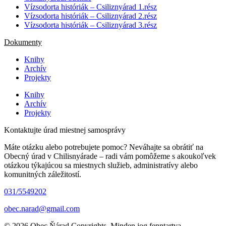
Vízsodorta históriák – Csiliznyárad 1.rész
Vízsodorta históriák – Csiliznyárad 2.rész
Vízsodorta históriák – Csiliznyárad 3.rész
Dokumenty
Knihy
Archív
Projekty
Knihy
Archív
Projekty
Kontaktujte úrad miestnej samosprávy
Máte otázku alebo potrebujete pomoc? Neváhajte sa obrátiť na
Obecný úrad v Chilisnyárade – radi vám pomôžeme s akoukoľvek
otázkou týkajúcou sa miestnych služieb, administratívy alebo
komunitných záležitostí.
031/5549202
obec.narad@gmail.com
© 2026 Obec Ňárad Copyrights. Minden jog fenntartva