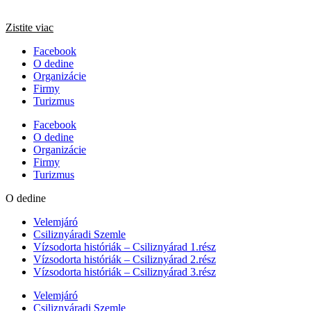
Zistite viac
Facebook
O dedine
Organizácie
Firmy
Turizmus
Facebook
O dedine
Organizácie
Firmy
Turizmus
O dedine
Velemjáró
Csiliznyáradi Szemle
Vízsodorta históriák – Csiliznyárad 1.rész
Vízsodorta históriák – Csiliznyárad 2.rész
Vízsodorta históriák – Csiliznyárad 3.rész
Velemjáró
Csiliznyáradi Szemle