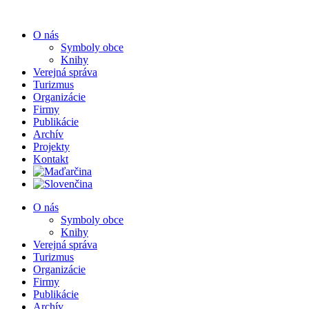
Preskočiť
na
O nás
obsah
Symboly obce
Knihy
Verejná správa
Turizmus
Organizácie
Firmy
Publikácie
Archív
Projekty
Kontakt
O nás
Symboly obce
Knihy
Verejná správa
Turizmus
Organizácie
Firmy
Publikácie
Archív